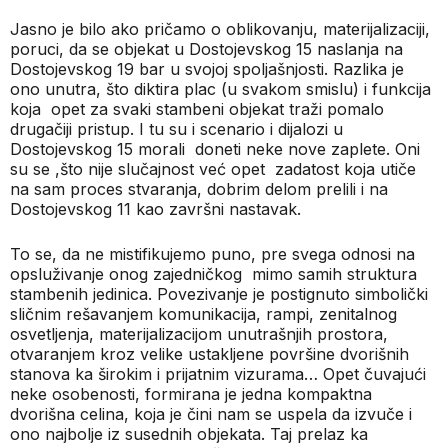
Jasno je bilo ako pričamo o oblikovanju, materijalizaciji,
poruci, da se objekat u Dostojevskog 15 naslanja na
Dostojevskog 19 bar u svojoj spoljašnjosti. Razlika je
ono unutra, što diktira plac (u svakom smislu) i funkcija
koja
opet za svaki stambeni objekat traži pomalo
drugačiji pristup. I tu su i scenario i dijalozi u
Dostojevskog 15 morali
doneti neke nove zaplete. Oni
su se ,što nije slučajnost već opet
zadatost koja utiče
na sam proces stvaranja, dobrim delom prelili i na
Dostojevskog 11 kao završni nastavak.
To se, da ne mistifikujemo puno, pre svega odnosi na
opsluživanje onog zajedničkog
mimo samih struktura
stambenih jedinica. Povezivanje je postignuto simbolički
sličnim rešavanjem komunikacija, rampi, zenitalnog
osvetljenja, materijalizacijom unutrašnjih prostora,
otvaranjem kroz velike ustakljene površine dvorišnih
stanova ka širokim i prijatnim vizurama… Opet čuvajući
neke osobenosti, formirana je jedna kompaktna
dvorišna celina, koja je čini nam se uspela da izvuče i
ono najbolje iz susednih objekata. Taj prelaz ka