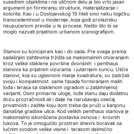
susednim objektima i na uličnom delu je bio vrlo jasan
argument pri formiranju strukture, materijalizacije i
kolorita. Kao i u Dostojevskog 19 hteli smo neku logičku
transcedentnost u modernije ,koja godi prolazniku
neupućenom previše u te procese. Nešto što bi se
moglo nazvati prijatnom urbanom scenografijom.
Stanovi su koncipirani kao i do sada. Pre svega prema
sadašnjim zahtevima tržišta sa maksimalnim otvaranjem
kroz velike staklene površine dvorišnih
i penthaus
stanova ka prijatnim vizurama
i jutarnjem suncu. Ulični
stanovi, koji su uglavnom manje kvadrature, su zadržali
svoju i kompaktnost
same fasade formiranjem malih
lođa i terasa sa staklenom ogradom u zatamnjenoj
varijanti. Osim primarne uloge, lođe stanu daju dodatnu
dozu prozračnosti ali i dalje ne narušavaju osećaj
privatnosti i zaštite koju dom treba da pruži u kanjonu
današnje gradske ulice. Kod velikih penthaus stanova je
maksimalno iskorišćena postavka osnove i
krovnih
lukova. To je omogućilo prostran dnevni boravak sa
lučnim svodom velike visine i
terasom delimično