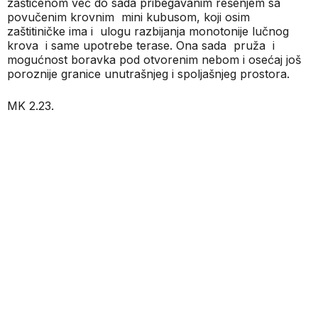
zaštićenom već do sada pribegavanim rešenjem sa
povučenim krovnim
mini kubusom, koji osim
zaštitiničke ima i
ulogu razbijanja monotonije lučnog
krova
i same upotrebe terase. Ona sada
pruža
i
mogućnost boravka pod otvorenim nebom i osećaj još
poroznije granice unutrašnjeg i spoljašnjeg prostora.
MK 2.23.