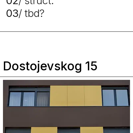
02
/ struct.
03
/ tbd?
Dostojevskog 15