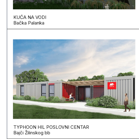
KUĆA NA VODI
Bačka Palanka
TYPHOON HIL POSLOVNI CENTAR
Bajči Žilinskog bb