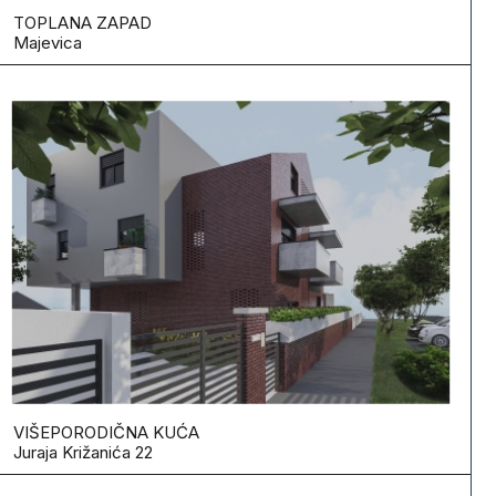
TOPLANA ZAPAD
Majevica
VIŠEPORODIČNA KUĆA
Juraja Križanića 22