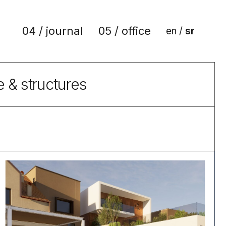
04 / journal
05 / office
en
/
sr
e & structures