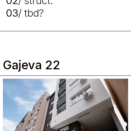
02
/ struct.
03
/ tbd?
Gajeva 22