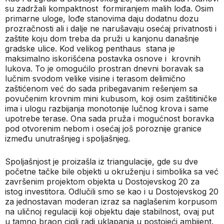
su zadržali kompaktnost
formiranjem malih lođa. Osim
primarne uloge, lođe stanovima daju dodatnu dozu
prozračnosti ali i dalje ne narušavaju osećaj privatnosti i
zaštite koju dom treba da pruži u kanjonu današnje
gradske ulice. Kod velikog penthaus
stana je
maksimalno iskorišćena postavka osnove i
krovnih
lukova. To je omogućilo prostran dnevni boravak sa
lučnim svodom velike visine i terasom delimično
zaštićenom već do sada pribegavanim rešenjem sa
povučenim krovnim mini kubusom, koji osim zaštitiničke
ima i ulogu razbijanja monotonije lučnog krova i same
upotrebe terase. Ona sada pruža i mogućnost boravka
pod otvorenim nebom i osećaj još poroznije granice
između unutrašnjeg i spoljašnjeg.
Spoljašnjost je proizašla iz triangulacije, gde su dve
početne tačke bile objekti u okruženju i simbolika sa već
završenim projektom objekta u Dostojevskog 20 za
istog investitora. Odlučili smo se kao i u Dostojevskog 20
za jednostavan moderan izraz sa naglašenim korpusom
na uličnoj regulaciji koji objektu daje stabilnost, ovaj put
u tamno braon cigli radi uklapanja u postojeći ambijent.