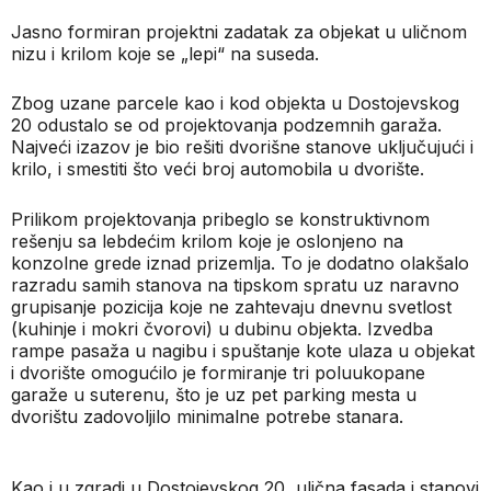
Jasno formiran projektni zadatak za objekat u uličnom
nizu i krilom koje se „lepi“ na suseda.
Zbog uzane parcele kao i kod objekta u Dostojevskog
20 odustalo se od projektovanja podzemnih garaža.
Najveći izazov je bio rešiti dvorišne stanove uključujući i
krilo, i smestiti što veći broj automobila u dvorište.
Prilikom projektovanja pribeglo se konstruktivnom
rešenju sa lebdećim krilom koje je oslonjeno na
konzolne grede iznad prizemlja. To je dodatno olakšalo
razradu samih stanova na tipskom spratu uz naravno
grupisanje pozicija koje ne zahtevaju dnevnu svetlost
(kuhinje i mokri čvorovi) u dubinu objekta. Izvedba
rampe pasaža u nagibu i spuštanje kote ulaza u objekat
i dvorište omogućilo je formiranje tri poluukopane
garaže u suterenu, što je uz pet parking mesta u
dvorištu zadovoljilo minimalne potrebe stanara.
Kao i u zgradi u Dostojevskog 20, ulična fasada i stanovi