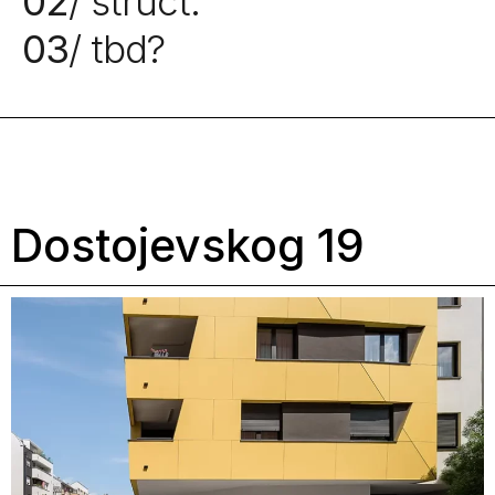
02
/ struct.
03
/ tbd?
Dostojevskog 19