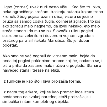
Ugao (corner) uvek nudi nesto više… Kao što to
biva,
neka ograničenja srećom
trasiraju putanju kojom treba
krenuti. Zbog pojasa uzanih ulica, vizura se jedino
pruža sa samog ćoška (ugla, cornera) zgrade. I to još
ako zgradu malo nagnemo, da izviri nekako, eto malo
sreće stanaru da mu se niz Slovačku ulicu pogled
susretne sa zelenilom i čuvenom vojnom zgradom
bračnog para arhitekata Marušića. Što je
dobar
početak.
Ako smo se već nagnuli da virnemo malo, hajde da
onda taj pogled poklonimo onome koji će, nadamo se, i
biti u prilici da zastane malo i uživa u pogledu. Stanaru
najvećeg stana i terase na etaži.
Iz funkcije je kao što i biva proizašla forma.
Iz nagnutog erkera, koji se kao pramac lađe istura
postepeno na svakoj narednoj etaži proizašla je i
simbolika i ritam kompletnog objekta.