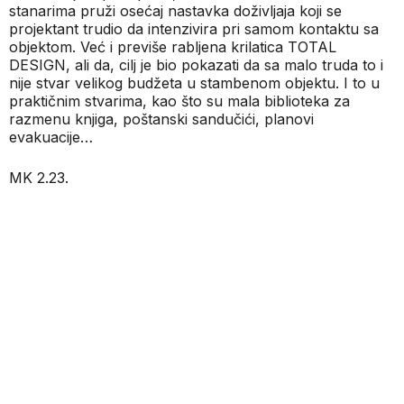
stanarima pruži osećaj nastavka doživljaja koji se
projektant trudio da intenzivira pri samom kontaktu sa
objektom. Već i previše rabljena krilatica TOTAL
DESIGN, ali da, cilj je bio pokazati da sa malo truda to i
nije stvar velikog budžeta u stambenom objektu. I to u
praktičnim stvarima, kao što su mala biblioteka za
razmenu knjiga, poštanski sandučići, planovi
evakuacije…
MK 2.23.