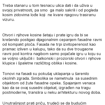
Treba stanaru u tom tesnacu ulica dati i da uživa u
svojoj privatnosti, pa smo
ga malo sakrili i od pogleda
kosim zidovima lođe koji
ne kvare njegovu trasiranu
vizuru.
Otvori i njihove kosine šetaju i prate igru da bi se
krešendo postigao dijagonalnim cepanjem fasadne ravni
od kompakt ploča. Fasada ne trpi izvitoperenost kao
pramac izliven u kalupu, tako da su dve trougaone
ravni pod kontra nagibom samo pojačale igru u koju su
se voljno uključili i
balkonski i prozorski otvori i njihove
klupice i špaletne različitog oblika i kosine.
Tonovi na fasadi su pokušaj uklapanja u šarenilo
okolnih zgrada. Simbolika se nametnula
sa susednim
objektom od žute fasadne opeke. Spajanjem venaca
kao da se ovaj susedni objekat, izgrađen na tragu
postmoderne, translira u neku arhitekturu novog doba.
Unutrašnjost prati priču, trudeći se da budućim